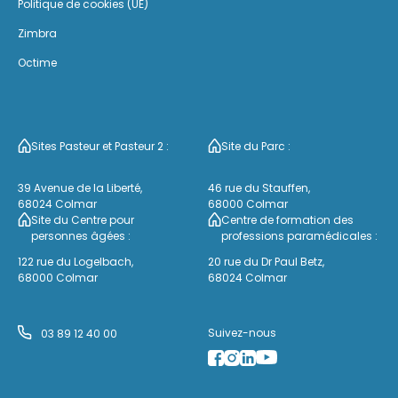
Politique de cookies (UE)
Zimbra
Octime
Sites Pasteur et Pasteur 2 :
Site du Parc :
39 Avenue de la Liberté,
46 rue du Stauffen,
68024 Colmar
68000 Colmar
Site du Centre pour
Centre de formation des
personnes âgées :
professions paramédicales :
122 rue du Logelbach,
20 rue du Dr Paul Betz,
68000 Colmar
68024 Colmar
Suivez-nous
03 89 12 40 00