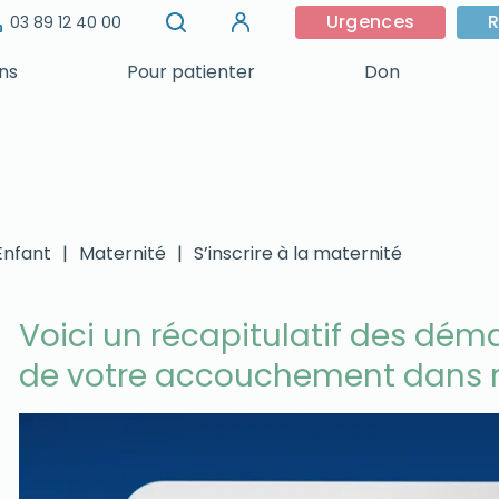
Urgences
R
03 89 12 40 00
ins
Pour patienter
Don
nfant
|
Maternité
|
S’inscrire à la maternité
Voici un récapitulatif des dém
de votre accouchement dans n