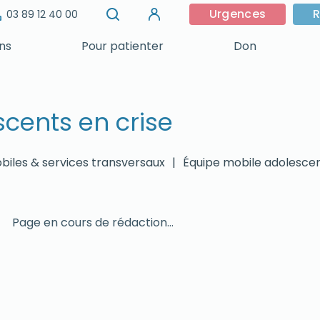
Urgences
R
03 89 12 40 00
ins
Pour patienter
Don
cents en crise
biles & services transversaux
|
Équipe mobile adolescen
Page en cours de rédaction…