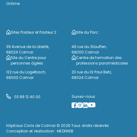
Octime
Sites Pasteur et Pasteur 2 :
Site du Parc :
39 Avenue de la Liberté,
46 rue du Stauffen,
68024 Colmar
68000 Colmar
Site du Centre pour
Centre de formation des
personnes âgées :
professions paramédicales :
122 rue du Logelbach,
20 rue du Dr Paul Betz,
68000 Colmar
68024 Colmar
Suivez-nous
03 89 12 40 00
Hôpitaux Civils de Colmar © 2026 Tous droits réservés
Conception et réalisation :
MEDIWEB