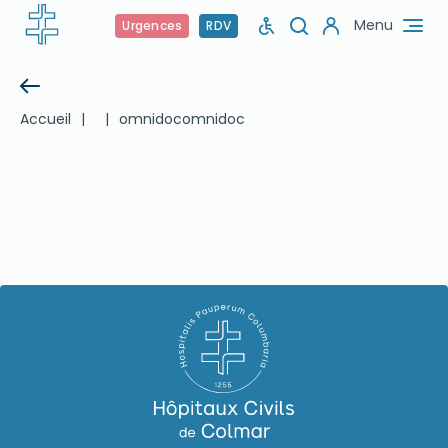
Menu
Urgences
RDV
Accueil
|
|
omnidoc
omnidoc