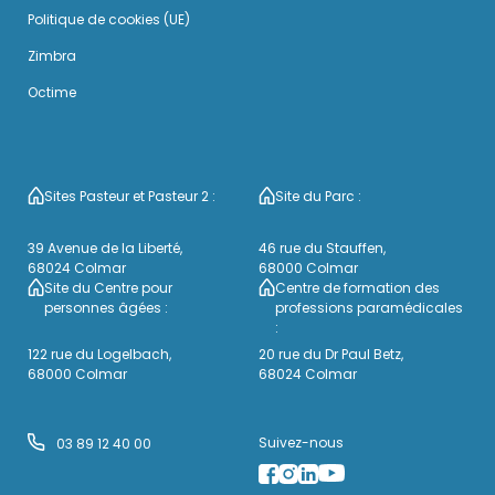
Politique de cookies (UE)
Zimbra
Octime
Sites Pasteur et Pasteur 2 :
Site du Parc :
39 Avenue de la Liberté,
46 rue du Stauffen,
68024 Colmar
68000 Colmar
Site du Centre pour
Centre de formation des
personnes âgées :
professions paramédicales
:
122 rue du Logelbach,
20 rue du Dr Paul Betz,
68000 Colmar
68024 Colmar
Suivez-nous
03 89 12 40 00