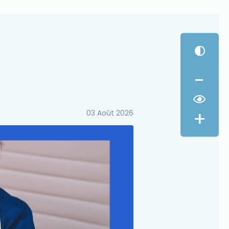
-
Ostéoporose : faci
+
03 Août 2026