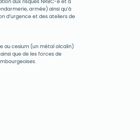
ation aux risques NRBC-e et à
 gendarmerie, armée)
.
ainsi qu’à
n d’urgence et des ateliers de
e au cesium (un métal alcalin)
insi que de les forces de
xembourgeoises.