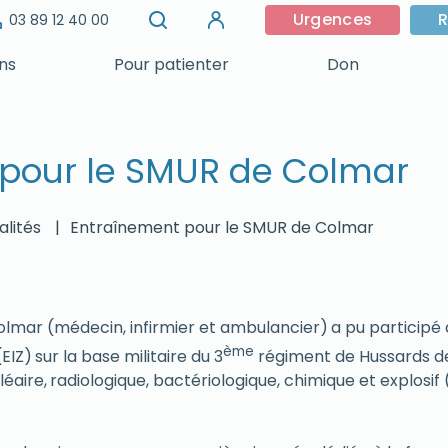
Urgences
R
03 89 12 40 00
ins
Pour patienter
Don
 pour le SMUR de Colmar
lités
|
Entraînement pour le SMUR de Colmar
olmar (médecin, infirmier et ambulancier)
.
a pu participé
ème
(EIZ)
.
sur la base militaire du 3
régiment de Hussards d
léaire,
.
radiologique, bactériologique, chimique et explosif