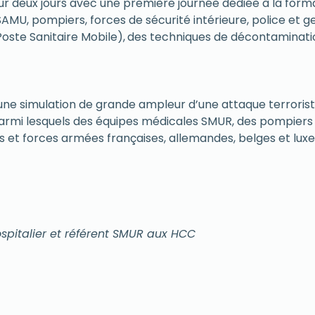
ur deux jours avec une première journée dédiée à la form
SAMU, pompiers, forces de sécurité intérieure, police et
oste Sanitaire Mobile),
.
des techniques de décontaminatio
 une simulation de grande ampleur d’une attaque terrorist
armi lesquels des équipes médicales SMUR, des pompiers a
s et forces armées françaises, allemandes, belges et lu
ospitalier et référent SMUR aux HCC