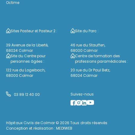
Octime
Sites Pasteur et Pasteur 2 :
Site du Parc :
39 Avenue de la Liberté,
46 rue du Stauffen,
68024 Colmar
68000 Colmar
Site du Centre pour
Centre de formation des
personnes âgées :
professions paramédicales :
122 rue du Logelbach,
20 rue du Dr Paul Betz,
68000 Colmar
68024 Colmar
Suivez-nous
03 89 12 40 00
Hôpitaux Civils de Colmar © 2026 Tous droits réservés
Conception et réalisation :
MEDIWEB