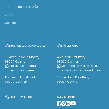
Politique de cookies (UE)
Zimbra
Octime
Sites Pasteur et Pasteur 2 :
Site du Parc :
39 Avenue de la Liberté,
46 rue du Stauffen,
68024 Colmar
68000 Colmar
Site du Centre pour
Centre de formation des
personnes âgées :
professions paramédicales :
122 rue du Logelbach,
20 rue du Dr Paul Betz,
68000 Colmar
68024 Colmar
Suivez-nous
03 89 12 40 00