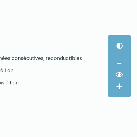
nées consécutives, reconductibles
-
à 1 an
+
s à 1 an