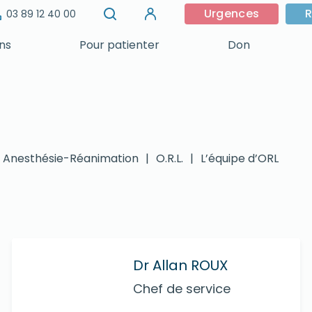
Urgences
R
03 89 12 40 00
ins
Pour patienter
Don
& Anesthésie-Réanimation
|
O.R.L.
|
L’équipe d’ORL
Dr Allan ROUX
Chef de service