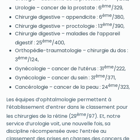
ème
Urologie – cancer de la prostate : 6
/329,
ème
Chirurgie digestive – appendicite : 6
/380,
ème
Chirurgie digestive – proctologie : 13
/390,
Chirurgie digestive – maladies de l’appareil
ème
digestif : 25
/400,
Orthopédie-traumatologie – chirurgie du dos :
ème
3
/124,
ème
Gynécologie – cancer de l’utérus : 31
/222,
ème
Gynécologie – cancer du sein : 31
/371,
ème
Cancérologie – cancer de la peau : 24
/323,
Les équipes d’ophtalmologie permettent à
l’établissement d’entrer dans le classement pour
ème
les chirurgies de la rétine (29
/97). Et, notre
service d’urologie voit, une nouvelle fois, sa
discipline récompensée avec l’entrée au
classement des prises en charges des cancers de