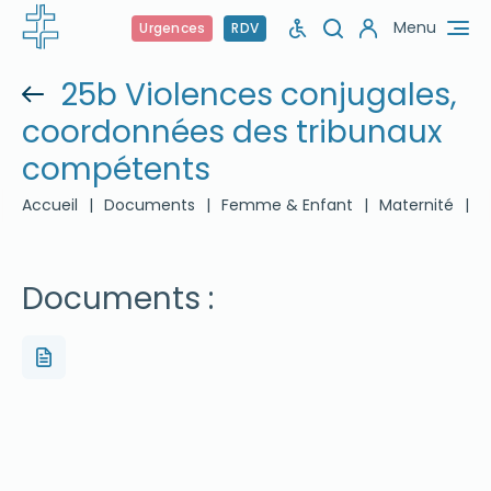
Menu
Urgences
RDV
25b Violences conjugales,
coordonnées des tribunaux
compétents
Accueil
|
Documents
|
Femme & Enfant
|
Maternité
|
2
Documents :