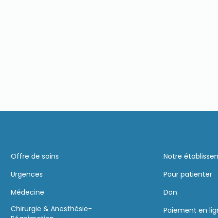
Offre de soins
Notre établiss
Urgences
Pour patienter
Médecine
Don
Chirurgie & Anesthésie-
Paiement en li