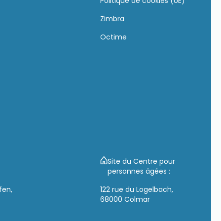
Politique de cookies (UE)
Zimbra
s
Octime
Site du Centre pour
personnes âgées :
fen,
122 rue du Logelbach,
68000 Colmar