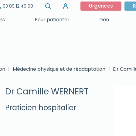
Urgences
R
03 89 12 40 00
ins
Pour patienter
Don
on
|
Médecine physique et de réadaptation
|
Dr Camil
Dr Camille WERNERT
Praticien hospitalier