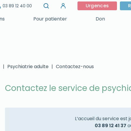
Urgences
R
03 89 12 40 00
ins
Pour patienter
Don
|
Psychiatrie adulte
|
Contactez-nous
Contactez le service de psychi
L’accueil du service est 
03 89 12 41 37
o