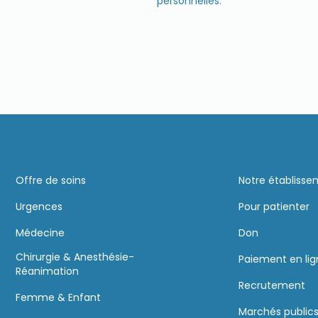
personnelles.
Offre de soins
Notre établiss
Urgences
Pour patienter
Médecine
Don
Chirurgie & Anesthésie-
Paiement en li
Réanimation
Recrutement
Femme & Enfant
Marchés public