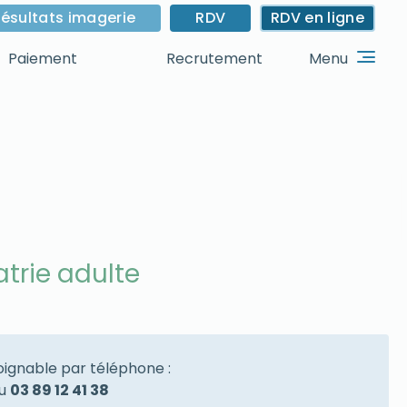
ésultats imagerie
RDV
RDV en ligne
Menu
Paiement
Recrutement
atrie adulte
joignable par téléphone :
u
03 89 12 41 38