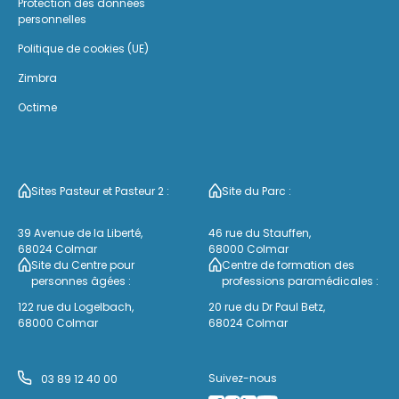
Protection des données
personnelles
Politique de cookies (UE)
Zimbra
Octime
Sites Pasteur et Pasteur 2 :
Site du Parc :
39 Avenue de la Liberté,
46 rue du Stauffen,
68024 Colmar
68000 Colmar
Site du Centre pour
Centre de formation des
personnes âgées :
professions paramédicales :
122 rue du Logelbach,
20 rue du Dr Paul Betz,
68000 Colmar
68024 Colmar
Suivez-nous
03 89 12 40 00