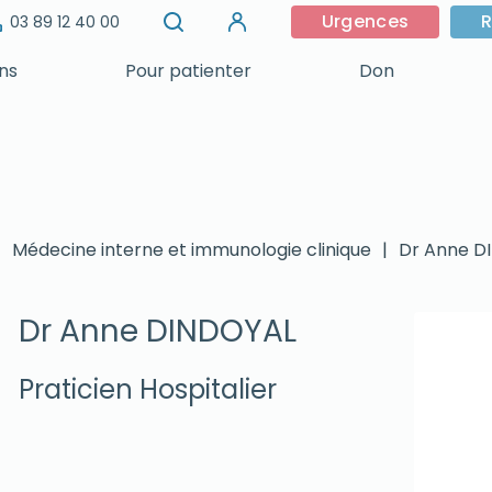
Urgences
R
03 89 12 40 00
ins
Pour patienter
Don
|
Médecine interne et immunologie clinique
|
Dr Anne D
Dr Anne DINDOYAL
Praticien Hospitalier