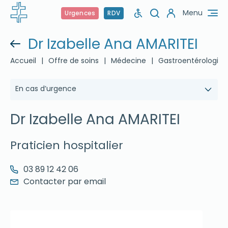
Menu
Urgences
RDV
Dr Izabelle Ana AMARITEI
Accueil
|
Offre de soins
|
Médecine
|
Gastroentérologie
En cas d’urgence
Dr Izabelle Ana AMARITEI
Praticien hospitalier
03 89 12 42 06
Contacter par email