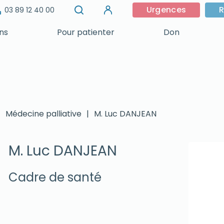
Urgences
R
03 89 12 40 00
ins
Pour patienter
Don
|
Médecine palliative
|
M. Luc DANJEAN
M. Luc DANJEAN
Cadre de santé