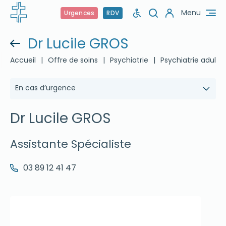
Menu
Urgences
RDV
Dr Lucile GROS
Accueil
|
Offre de soins
|
Psychiatrie
|
Psychiatrie adulte
En cas d’urgence
Dr Lucile GROS
Assistante Spécialiste
03 89 12 41 47