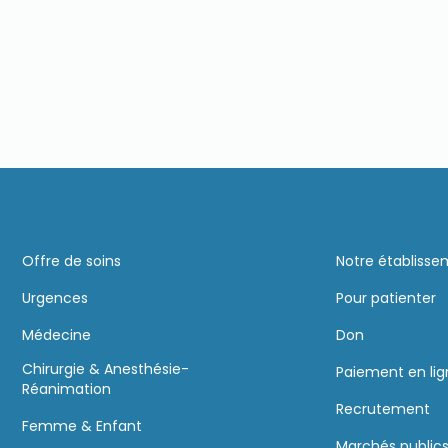
Offre de soins
Notre établiss
Urgences
Pour patienter
Médecine
Don
Chirurgie & Anesthésie-
Paiement en li
Réanimation
Recrutement
Femme & Enfant
Marchés public