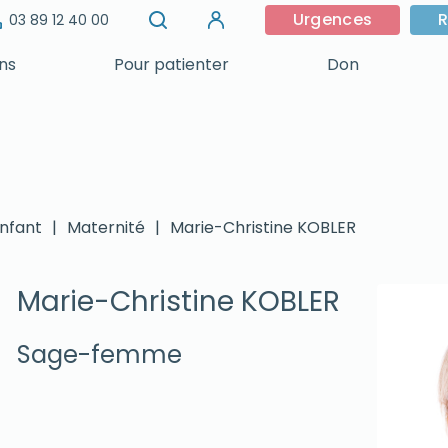
Urgences
R
03 89 12 40 00
ins
Pour patienter
Don
nfant
|
Maternité
|
Marie-Christine KOBLER
Marie-Christine KOBLER
Sage-femme